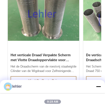
Het verticale Draad Verpakte Scherm
De vertica
met Vlotte Draadoppervlakte voor
Draadscherm
Zelfreinigende Filter
Openen
Het de Draadscherm van de roestvrij staalwig/de
Het Schermgro
Cilinder van de Wigdraad voor Zelfreinigende
Draad 750 mic
Filter 1. Het de Draadscherm wordt van de
draadscherm:
roestvrij staalwig geproduceerd door de methode
geproduceerd 
Vind De Beste Prijs
van elektrisch weerstandslassen, zijn de draden
weerstandslas
lehler
met speciale profielen gelast aan het steunen
profielen zijn
van draden bij 90 ...
bij 90 graden.
9:19 AM