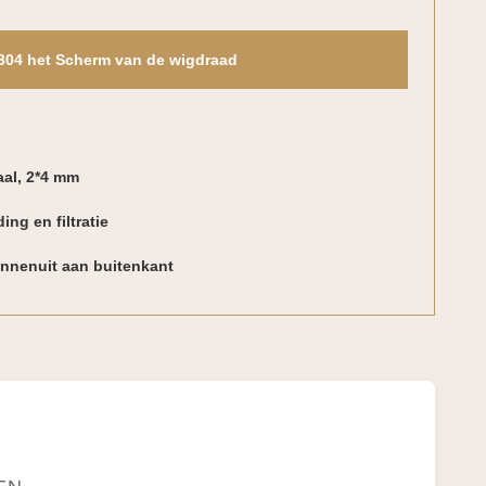
304 het Scherm van de wigdraad
aal, 2*4 mm
ing en filtratie
innenuit aan buitenkant