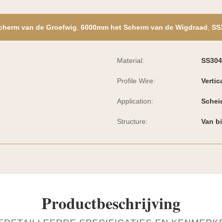
cherm van de Groefwig
,
6000mm het Scherm van de Wigdraad
,
SS
Material:
SS304
Profile Wire:
Vertic
Application:
Scheid
Structure:
Van b
Productbeschrijving