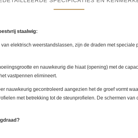
EDETAILLEERDE SPECIFICATIES EN KENMERK
estvrij staalwig:
n elektrisch weerstandslassen, zijn de draden met speciale pr
iingsgrootte en nauwkeurig die hiaat (opening) met de capacit
 het vastpennen elimineert.
er nauwkeurig gecontroleerd aangezien het de groef vormt waardo
ofielen met betrekking tot de steunprofielen. De schermen van de
wigdraad?