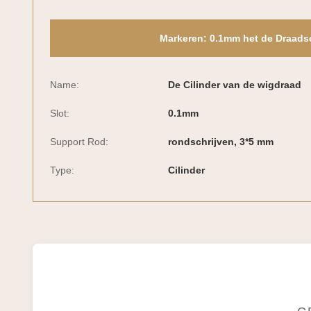
Markeren:
0.1mm het de Draads
Name:
De Cilinder van de wigdraad
Slot:
0.1mm
Support Rod:
rondschrijven, 3*5 mm
Type:
Cilinder