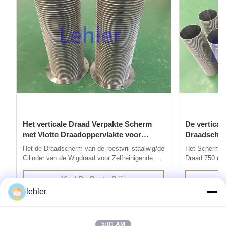
Het verticale Draad Verpakte Scherm
De vertica
met Vlotte Draadoppervlakte voor
Draadscherm
Zelfreinigende Filter
Openen
Het de Draadscherm van de roestvrij staalwig/de
Het Schermgro
Cilinder van de Wigdraad voor Zelfreinigende
Draad 750 mic
Filter 1. Het de Draadscherm wordt van de
draadscherm:
roestvrij staalwig geproduceerd door de methode
geproduceerd 
Vind De Beste Prijs
van elektrisch weerstandslassen, zijn de draden
weerstandslas
lehler
met speciale profielen gelast aan het steunen
profielen zijn
van draden bij 90 ...
bij 90 graden.
5:01 AM