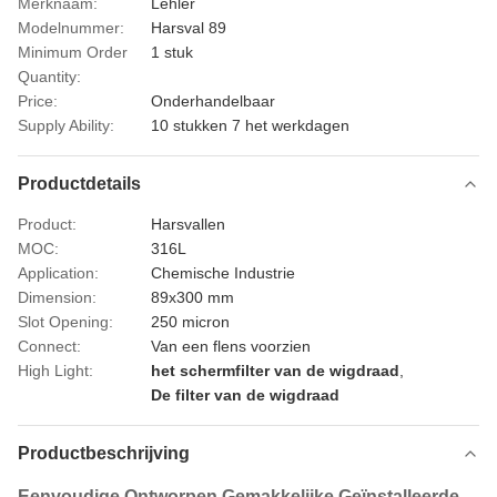
Merknaam:
Lehler
Modelnummer:
Harsval 89
Minimum Order
1 stuk
Quantity:
Price:
Onderhandelbaar
Supply Ability:
10 stukken 7 het werkdagen
Productdetails
Product:
Harsvallen
MOC:
316L
Application:
Chemische Industrie
Dimension:
89x300 mm
Slot Opening:
250 micron
Connect:
Van een flens voorzien
High Light:
het schermfilter van de wigdraad
,
De filter van de wigdraad
Productbeschrijving
Eenvoudige Ontworpen Gemakkelijke Geïnstalleerde