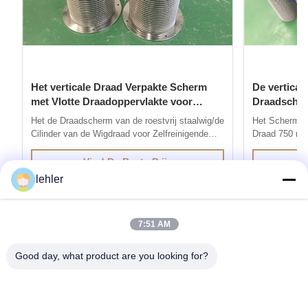
Het verticale Draad Verpakte Scherm
De vertica
met Vlotte Draadoppervlakte voor
Draadscherm
Zelfreinigende Filter
Openen
Het de Draadscherm van de roestvrij staalwig/de
Het Schermgro
Cilinder van de Wigdraad voor Zelfreinigende
Draad 750 mic
Filter 1. Het de Draadscherm wordt van de
draadscherm:
roestvrij staalwig geproduceerd door de methode
geproduceerd 
Vind De Beste Prijs
van elektrisch weerstandslassen, zijn de draden
weerstandslas
lehler
met speciale profielen gelast aan het steunen
profielen zijn
van draden bij 90 ...
bij 90 graden.
7:51 AM
Good day, what product are you looking for?
Krijg de producten die u nodig heeft
Inzenden