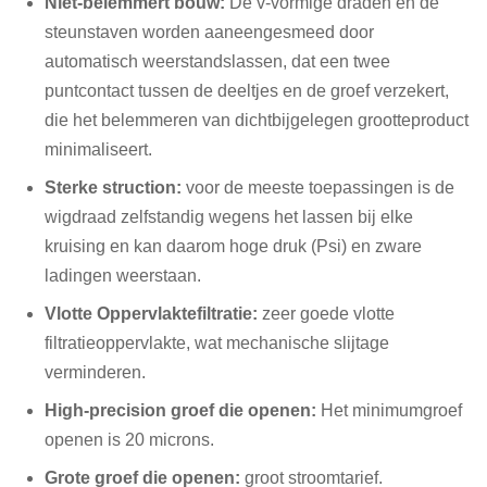
Niet-belemmert bouw:
De v-vormige draden en de
steunstaven worden aaneengesmeed door
automatisch weerstandslassen, dat
een twee
puntcontact tussen de deeltjes en de groef verzekert,
die het belemmeren van dichtbijgelegen grootteproduct
minimaliseert.
Sterke struction:
voor de meeste toepassingen is de
wigdraad zelfstandig wegens het lassen bij elke
kruising en kan daarom hoge druk (Psi) en zware
ladingen weerstaan.
Vlotte Oppervlaktefiltratie:
zeer goede vlotte
filtratieoppervlakte, wat
mechanische slijtage
verminderen.
High-precision groef die openen:
Het minimumgroef
openen is 20 microns.
Grote groef die openen:
groot stroomtarief.