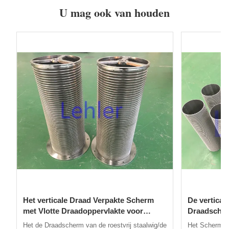
U mag ook van houden
Het verticale Draad Verpakte Scherm
De vertica
met Vlotte Draadoppervlakte voor
Draadscherm
Zelfreinigende Filter
Openen
Het de Draadscherm van de roestvrij staalwig/de
Het Schermgro