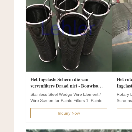
Het Ingelaste Scherm die van
Het ro
vervenfilters Draad niet - Bouwiso
Ingelas
Certificatie belemmeren
Buiten
Stainless Steel Wedge Wire Element /
Rotary 
Schuri
Wire Screen for Paints Filters​ 1. Paints
Screens
Filters Wire...
Drum We
Inquiry Now