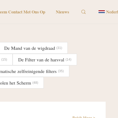
eem Contact Met Ons Op
Nieuws
Neder
De Mand van de wigdraad
(31)
De Filter van de harsval
(15)
(14)
matische zelfreinigende filters
(35)
olen het Scherm
(48)
Bekijk Meer >