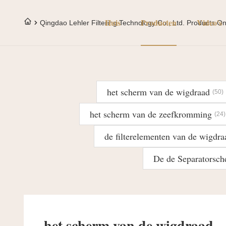
Huis
Producten
Video's
Qingdao Lehler Filtering Technology Co., Ltd. Products On
het scherm van de wigdraad
(50)
het scherm van de zeefkromming
(24)
de filterelementen van de wigdra
De de Separatorsch
het scherm van de wigdraad