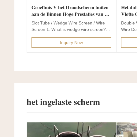
Groefbuis V het Draadscherm buiten
Het du
aan de Binnen Hoge Prestaties van de
Vlotte C
Type Perfecte Rondheid
Filtrat
Slot Tube / Wedge Wire Screen / Wire
Double 
Screen 1. What is wedge wire screen?
Wire De
Wedge Wire is produced...
Screens
Inquiry Now
het ingelaste scherm