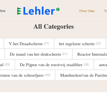
Over Ons
N
line
All Categories
V het Draadscherm
het ingelaste scherm
(27)
(22)
De mand van het drukscherm
Reactor Internals
(17)
ad
De Pijpen van de roestvrij staalfilter
auto
(33)
(18)
ermen van de schroefpers
Mandmolen/van de Parelm
(20)